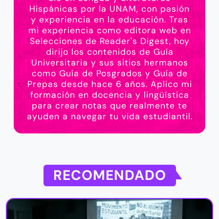
Hispánicas por la UNAM, con pasión
y experiencia en la educación. Tras
mi experiencia como editora web en
Selecciones de Reader's Digest, hoy
dirijo los contenidos de Guía
Universitaria y sus sitios hermanos
como Guía de Posgrados y Guía de
Prepas desde hace 6 años. Aplico mi
formación en docencia y lingüística
para crear notas que realmente te
ayuden a navegar tu vida estudiantil.
RECOMENDADO