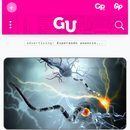
Suscribirse
+
Eventos
Supermamás
2025
Marcas de
confianza
2025
advertising:
Esperando anuncio...
Foro salud
2025