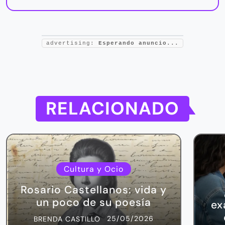
advertising:
Esperando anuncio...
RELACIONADO
Cultura y Ocio
Rosario Castellanos: vida y
un poco de su poesía
ex
25/05/2026
BRENDA CASTILLO