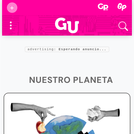
Suscribirse
+
Eventos
Supermamás
2025
Marcas de
confianza
2025
Foro salud
advertising:
Esperando anuncio...
2025
NUESTRO PLANETA