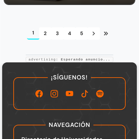
1
2
3
4
5
advertising:
Esperando anuncio...
¡SÍGUENOS!
NAVEGACIÓN