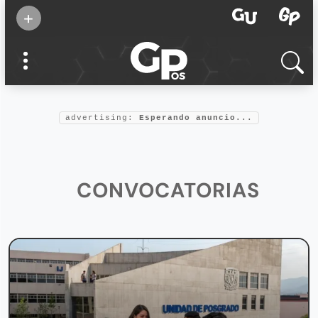
Suscribirse
+
Eventos
Supermamás
2025
Marcas de
confianza
2025
Foro salud
advertising:
Esperando anuncio...
2025
CONVOCATORIAS