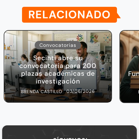
RELACIONADO
Convocatorias
Secihti abre su
convocatoria para 200
plazas académicas de
Fu
investigación
03/06/2026
BRENDA CASTILLO