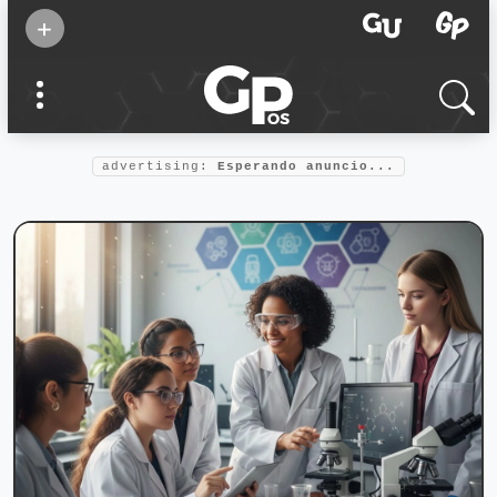
Suscribirse
+
Eventos
Supermamás
2025
Marcas de
confianza
2025
advertising:
Esperando anuncio...
Foro salud
2025