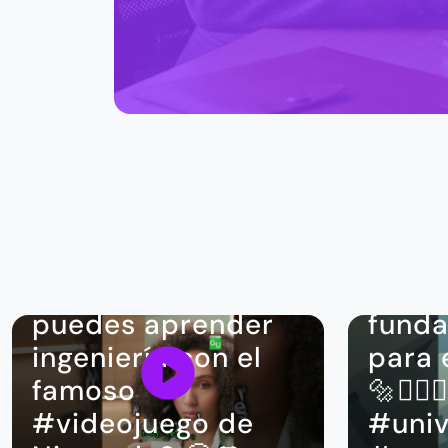
Nuestro
¿ya lo sabías?
¡Cono
Becas y convocatorias
#ebo
¿Sabías que
"Inge
puedes aprender
fund
ingeniería con el
para 
famoso
🔩👷🏼‍♂
#videojuego de
#univ