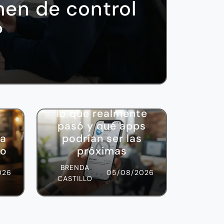
men de control
?
Tech
¿Apple elimina
Telegram? Esto es
lo que realmente
pasó y qué apps
ia
podrían ser las
to
próximas
BRENDA
026
05/08/2026
CASTILLO
¿Ya lo sabías?
¿Por qué no