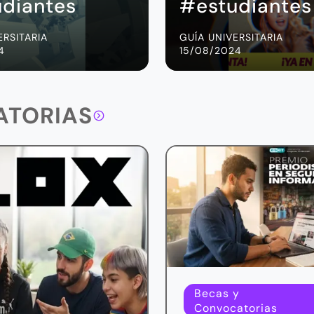
diantes
#estudiantes
ERSITARIA
GUÍA UNIVERSITARIA
4
15/08/2024
ATORIAS
Becas y
Convocatorias