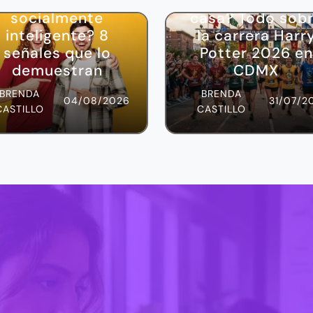
Eres una persona
¿Ya elegiste tu
socialmente
casa? Todo sob
inteligente? 8
la carrera Harr
señales que lo
Potter 2026 en
demuestran
CDMX
BRENDA
BRENDA
04/08/2026
31/07/2
CASTILLO
CASTILLO