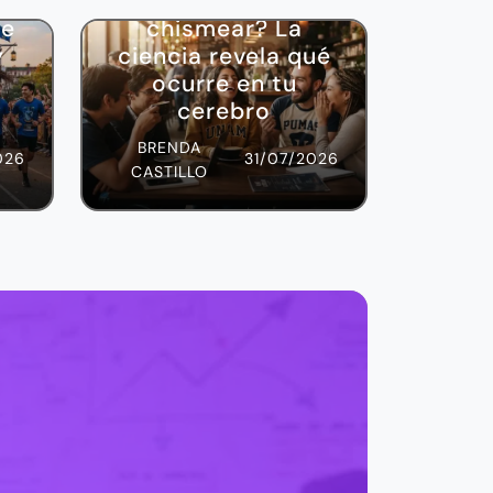
puedes dejar de
re
chismear? La
y
ciencia revela qué
ocurre en tu
cerebro
BRENDA
026
31/07/2026
CASTILLO