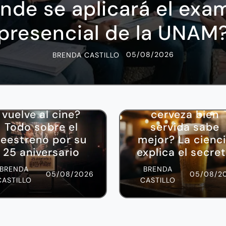
de se aplicará el exa
presencial de la UNAM
05/08/2026
BRENDA CASTILLO
No te lo pierdas
No te lo pierdas
¿Harry Potter
¿Por qué una
vuelve al cine?
cerveza bien
Todo sobre el
servida sabe
reestreno por su
mejor? La cienc
25 aniversario
explica el secre
BRENDA
BRENDA
05/08/2026
05/08/2
CASTILLO
CASTILLO
Lifestyle
Break