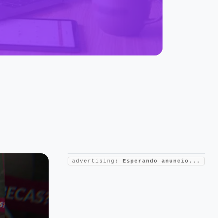
024-
a la
advertising:
Esperando anuncio...