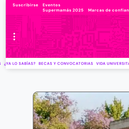
Suscribirse
Eventos
Supermamás 2025
Marcas de confia
S
¿YA LO SABÍAS?
BECAS Y CONVOCATORIAS
VIDA UNIVERSIT