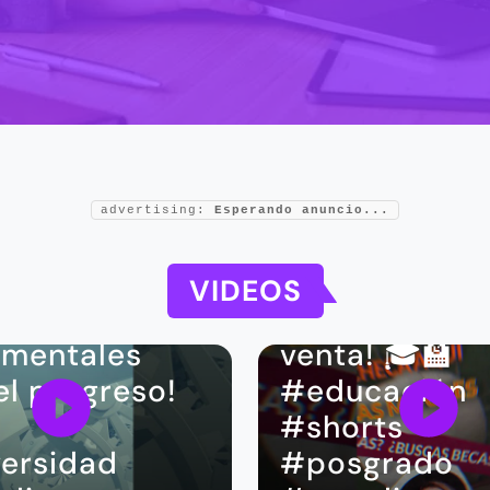
¿ya lo sabías?
 planeta
Actualidad
advertising:
Esperando anuncio...
ce nuestro
¡Guía de
ok
Posgrados 2
VIDEOS
nieros,
2025 ya está 
amentales
venta! 🎓🏫
el progreso!
#educación
️
#shorts
ersidad
#posgrado