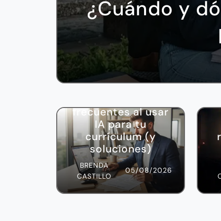
¿Cuándo y dón
Tips
7 Errores
frecuentes al usar
IA para tu
currículum (y
soluciones)
BRENDA
05/08/2026
CASTILLO
Tips