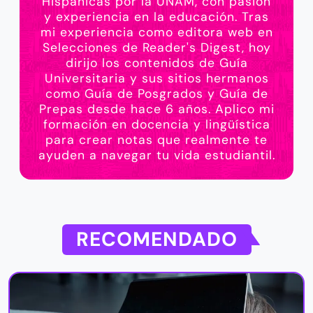
Hispánicas por la UNAM, con pasión
y experiencia en la educación. Tras
mi experiencia como editora web en
Selecciones de Reader's Digest, hoy
dirijo los contenidos de Guía
Universitaria y sus sitios hermanos
como Guía de Posgrados y Guía de
Prepas desde hace 6 años. Aplico mi
formación en docencia y lingüística
para crear notas que realmente te
ayuden a navegar tu vida estudiantil.
RECOMENDADO