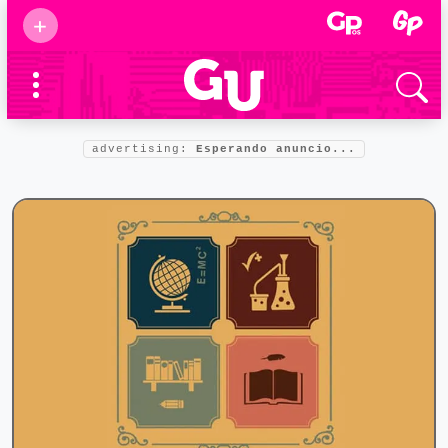
Suscribirse
+
Eventos
Supermamás
2025
Marcas de
confianza
2025
advertising:
Esperando anuncio...
Foro salud
2025