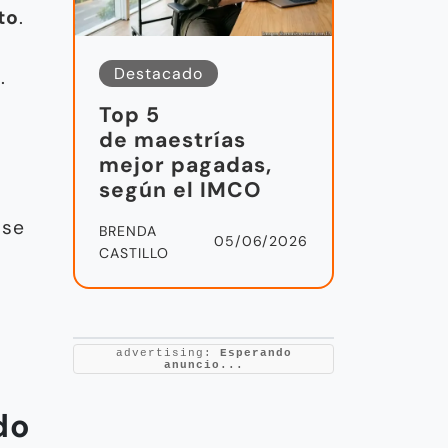
to
.
Destacado
.
Top 5
de maestrías
mejor pagadas,
según el IMCO
 se
BRENDA
05/06/2026
CASTILLO
advertising:
Esperando
anuncio...
do