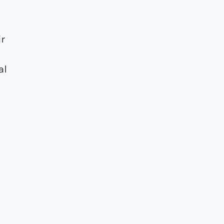
ir
al
l