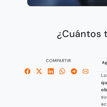
¿Cuántos 
COMPARTIR
Ag
L
qu
ob
su
ac