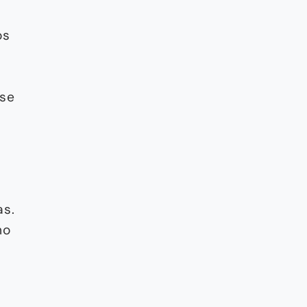
os
 se
as.
no