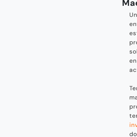
Mae
Un
en
es
pr
so
en
ac
Te
ma
pr
te
in
do