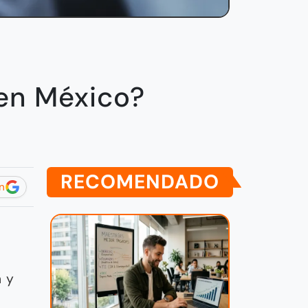
en México?
RECOMENDADO
n
s
n y