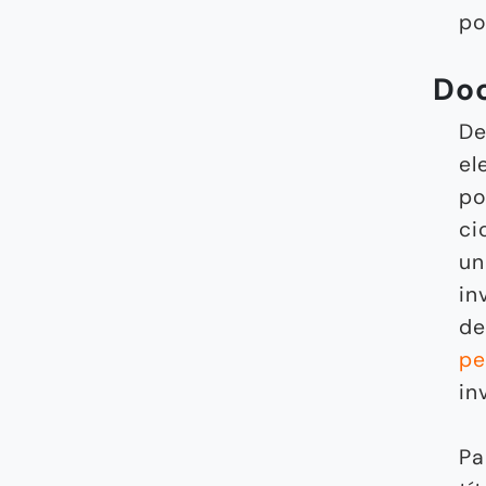
po
Do
De
el
po
ci
un
in
de
pe
in
Pa