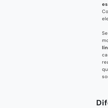
es
Co
el
Se
mo
lí
ca
re
qu
so
Di