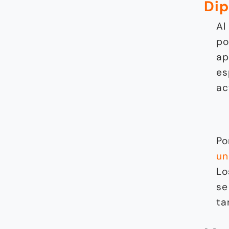
Di
Al
po
ap
es
ac
Po
un
Lo
se
ta