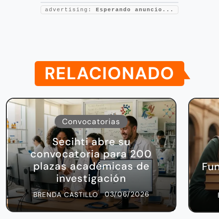
advertising:
Esperando anuncio...
RELACIONADO
Convocatorias
Secihti abre su
convocatoria para 200
plazas académicas de
Fu
investigación
03/06/2026
BRENDA CASTILLO