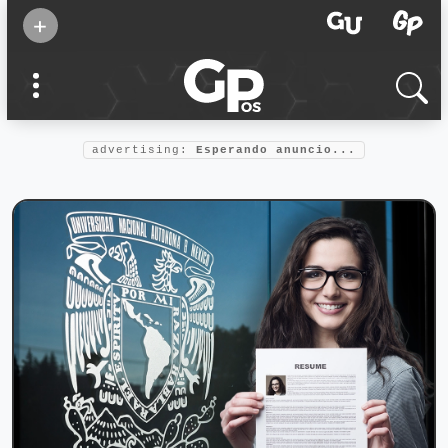
Suscribirse
+
Eventos
Supermamás
2025
Marcas de
confianza
2025
advertising:
Esperando anuncio...
Foro salud
2025