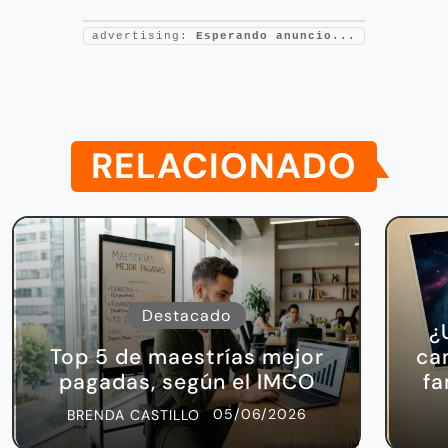
advertising:
Esperando anuncio...
RELACIONADO
Destacado
¿
Top 5 de maestrías mejor
ca
pagadas, según el IMCO
fa
05/06/2026
BRENDA CASTILLO