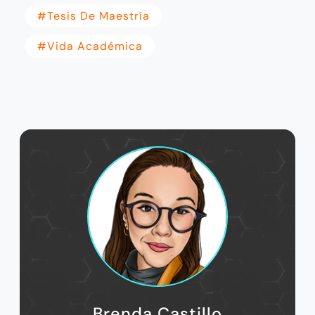
#tesis De Maestría
#vida Académica
Brenda Castillo