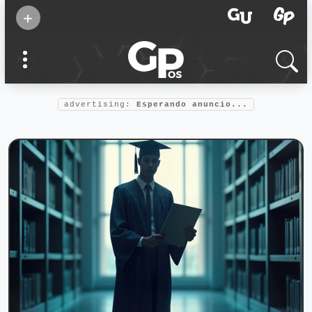
Suscribirse
+
Eventos
Supermamás
2025
Marcas de
confianza
2025
advertising:
Esperando anuncio...
Foro salud
2025