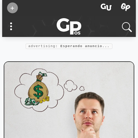
Suscribirse
+
Eventos
Supermamás
2025
Marcas de
confianza
2025
advertising:
Esperando anuncio...
Foro salud
2025