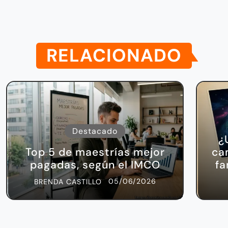
RELACIONADO
Destacado
¿
Top 5 de maestrías mejor
ca
pagadas, según el IMCO
fa
05/06/2026
BRENDA CASTILLO