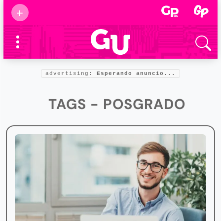
Suscribirse
+
Eventos
Supermamás
2025
Marcas de
confianza
2025
advertising:
Esperando anuncio...
Foro salud
2025
TAGS - POSGRADO