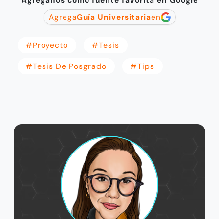
Agréganos como fuente favorita en Google
Agrega
Guía Universitaria
en
#proyecto
#tesis
#tesis De Posgrado
#tips