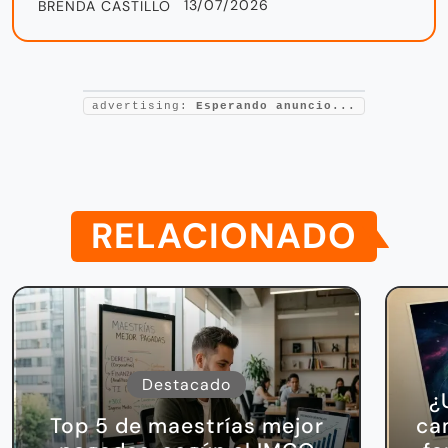
13/07/2026
BRENDA CASTILLO
advertising:
Esperando anuncio...
RELACIONADO
Destacado
¿
Top 5 de maestrías mejor
ca