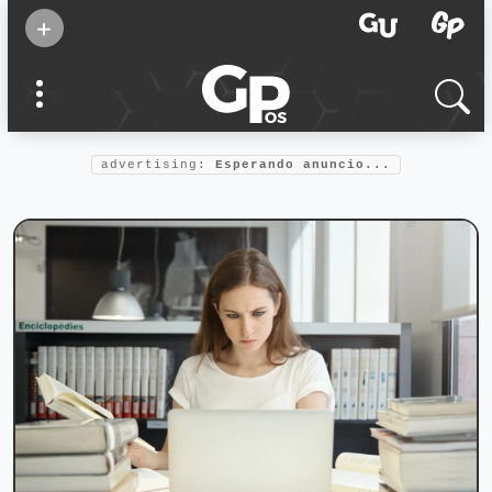
Suscribirse
+
Eventos
Supermamás
2025
Marcas de
confianza
2025
advertising:
Esperando anuncio...
Foro salud
2025