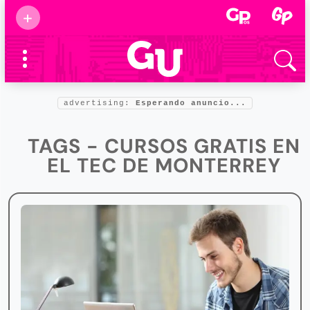
Suscribirse
+
Eventos
Supermamás
2025
Marcas de
confianza
2025
advertising:
Esperando anuncio...
Foro salud
2025
TAGS - CURSOS GRATIS EN
EL TEC DE MONTERREY