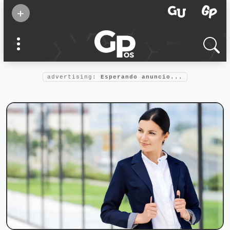
Suscribirse
+
Eventos
Supermamás
2025
Marcas de
confianza
2025
advertising:
Esperando anuncio...
Foro salud
2025