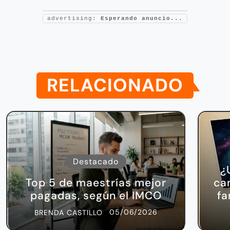
advertising:
Esperando anuncio...
RELACIONADO
Destacado
¿
Top 5 de maestrías mejor
ca
pagadas, según el IMCO
fa
05/06/2026
BRENDA CASTILLO