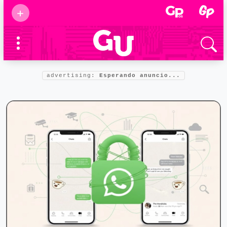
Suscribirse
+
Eventos
Supermamás
2025
Marcas de
confianza
2025
advertising:
Esperando anuncio...
Foro salud
2025