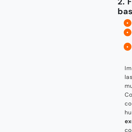
2. 
bas
Im
la
mu
Co
co
hu
ex
co