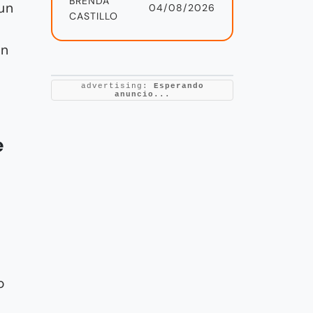
BRENDA
un
04/08/2026
CASTILLO
un
advertising:
Esperando
anuncio...
e
o