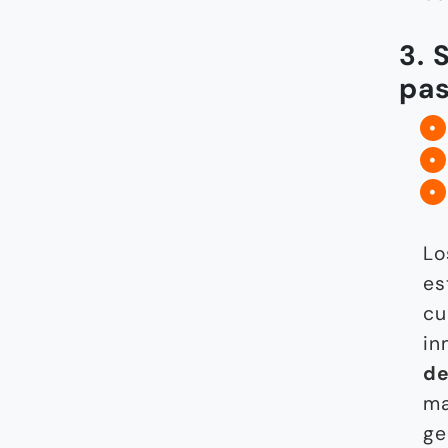
3. 
pas
Lo
es
cu
in
de
ma
ge