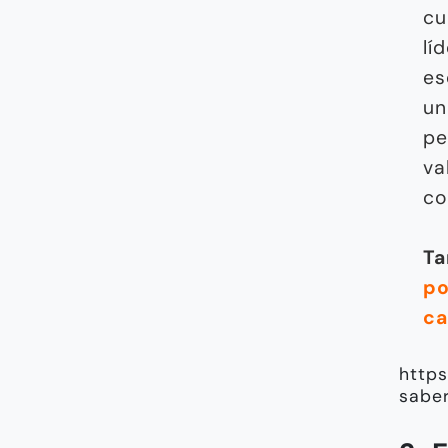
cu
lí
es
un
pe
va
c
Ta
po
ca
http
saber