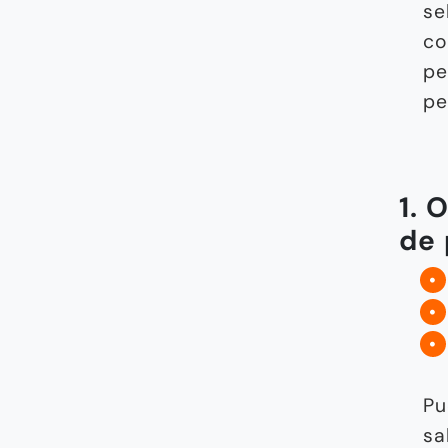
se
co
pe
pe
1. 
de 
Pu
sa