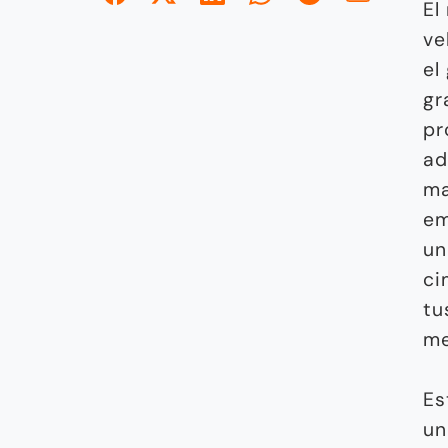
El
ve
el
gr
pr
ad
ma
em
un
ci
tu
me
Es
un