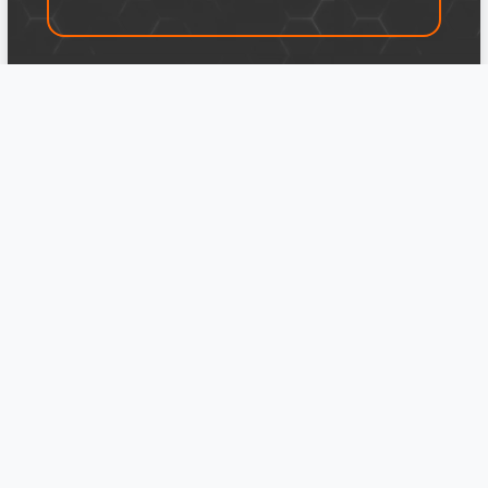
NAVEGACIÓN
Directorio de Universidades
Directorio de Preparatorias
Directorio de Posgrados
LEGAL
TÉRMINOS Y CONDICIONES
Política de Privacidad
Legal