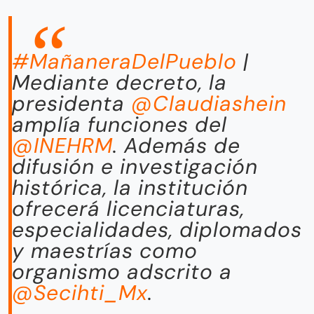
#MañaneraDelPueblo
|
Mediante decreto, la
presidenta
@Claudiashein
amplía funciones del
@INEHRM
. Además de
difusión e investigación
histórica, la institución
ofrecerá licenciaturas,
especialidades, diplomados
y maestrías como
organismo adscrito a
@Secihti_Mx
.