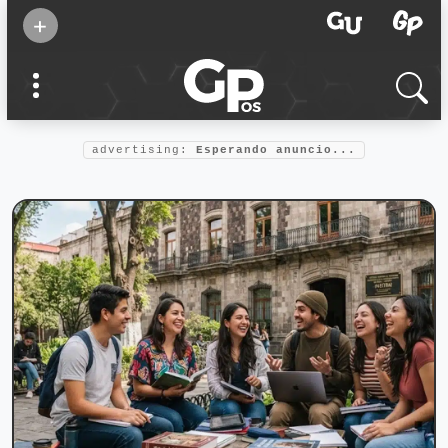
Suscribirse
+
Eventos
Supermamás
2025
Marcas de
confianza
2025
advertising:
Esperando anuncio...
Foro salud
2025