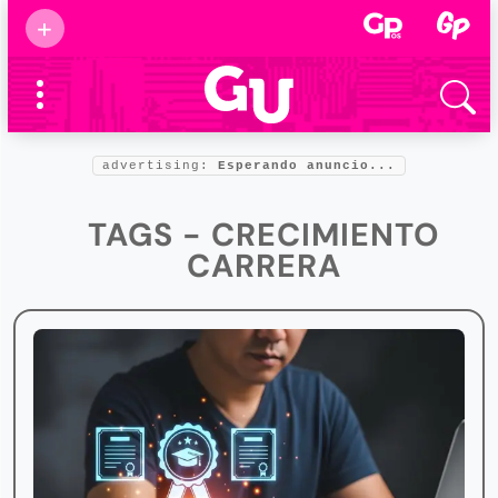
Suscribirse
+
Eventos
Supermamás
2025
Marcas de
confianza
2025
advertising:
Esperando anuncio...
Foro salud
2025
TAGS - CRECIMIENTO
CARRERA