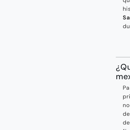
qu
hi
Sa
du
¿Qu
mex
Pa
pr
no
de
de