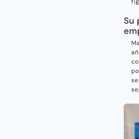
fi
Su 
em
Ma
añ
co
po
se
se