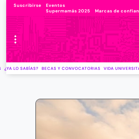
Suscribirse
Eventos
Supermamás 2025
Marcas de confia
S
¿YA LO SABÍAS?
BECAS Y CONVOCATORIAS
VIDA UNIVERSIT