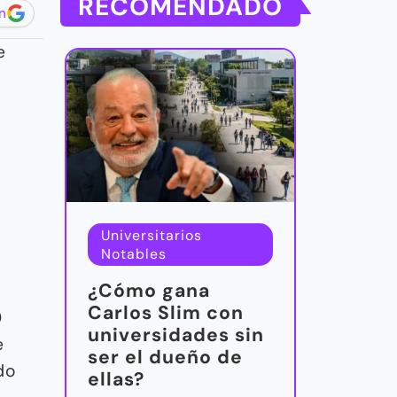
RECOMENDADO
n
e
Universitarios
Notables
¿Cómo gana
Carlos Slim con
0
universidades sin
e
ser el dueño de
do
ellas?