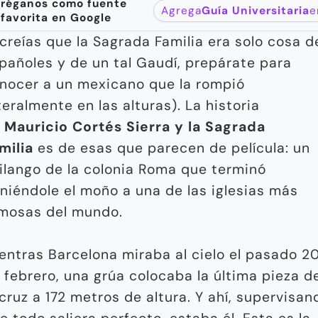
réganos como fuente
Agrega
Guía Universitaria
e
favorita en Google
 creías que la Sagrada Familia era solo cosa d
pañoles y de un tal Gaudí, prepárate para
nocer a un mexicano que la rompió
iteralmente en las alturas). La historia
e
Mauricio Cortés Sierra y la Sagrada
milia
es de esas que parecen de película: un
ilango de la colonia Roma que terminó
niéndole el moño a una de las iglesias más
mosas del mundo.
entras Barcelona miraba al cielo el pasado 2
 febrero, una grúa colocaba la última pieza d
 cruz a 172 metros de altura. Y ahí, supervisan