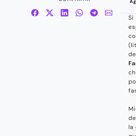
Ag
Si
es
co
(l
d
Fa
ch
po
fa
Mi
de
la