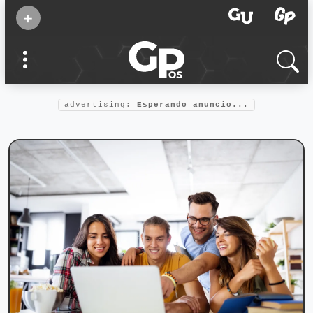
Suscribirse
+
Eventos
Supermamás
2025
Marcas de
confianza
2025
advertising:
Esperando anuncio...
Foro salud
2025