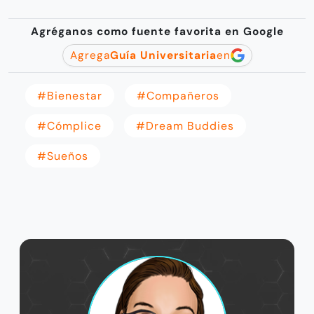
Agréganos como fuente favorita en Google
Agrega
Guía Universitaria
en
#bienestar
#Compañeros
#Cómplice
#Dream Buddies
#Sueños