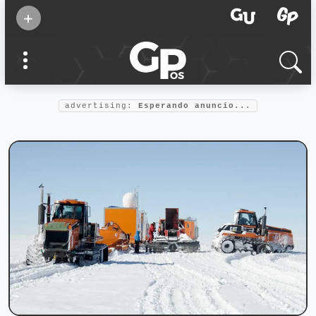
Suscribirse
+
Eventos
Supermamás
2025
Marcas de
confianza
2025
advertising:
Esperando anuncio...
Foro salud
2025