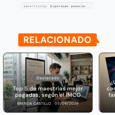
advertising:
Esperando anuncio...
RELACIONADO
Destacado
¿
Top 5 de maestrías mejor
ca
pagadas, según el IMCO
fa
05/06/2026
BRENDA CASTILLO