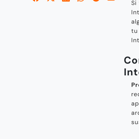
Si
In
al
tu
In
Co
In
Pr
re
ap
ar
su