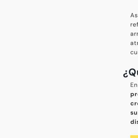
As
re
ar
at
cu
¿Q
En
pr
cr
su
di