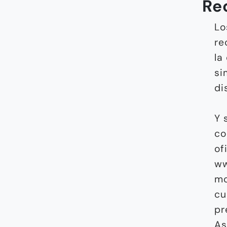
Re
Lo
re
la
si
di
Y 
co
of
ww
mo
cu
pr
As