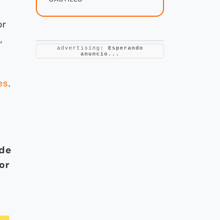
or
,
advertising:
Esperando
anuncio...
es
.
 de
or