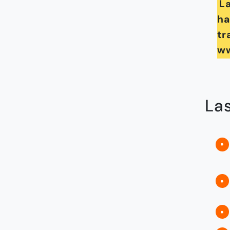
La
ha
tr
ww
Las