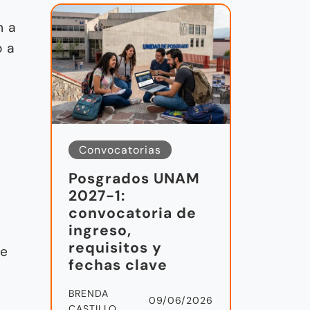
n a
o a
Convocatorias
Posgrados UNAM
2027-1:
convocatoria de
ingreso,
requisitos y
de
fechas clave
BRENDA
09/06/2026
CASTILLO