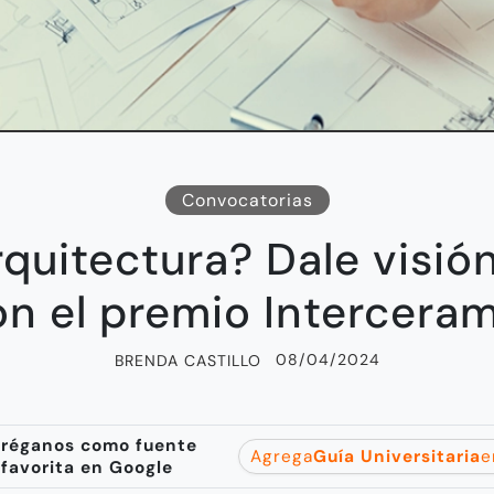
Convocatorias
quitectura? Dale visió
on el premio Interceram
08/04/2024
BRENDA CASTILLO
réganos como fuente
Agrega
Guía Universitaria
e
favorita en Google