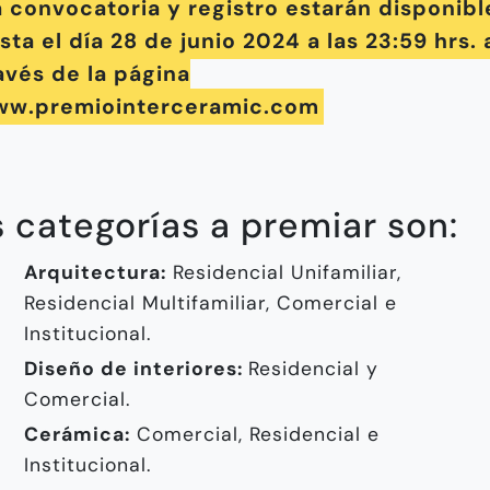
 convocatoria y registro estarán disponibl
sta el día 28 de junio 2024 a las 23:59 hrs. 
avés de la página
w.premiointerceramic.com
 categorías a premiar son:
Arquitectura:
Residencial Unifamiliar,
Residencial Multifamiliar, Comercial e
Institucional.
Diseño de interiores:
Residencial y
Comercial.
Cerámica:
Comercial, Residencial e
Institucional.