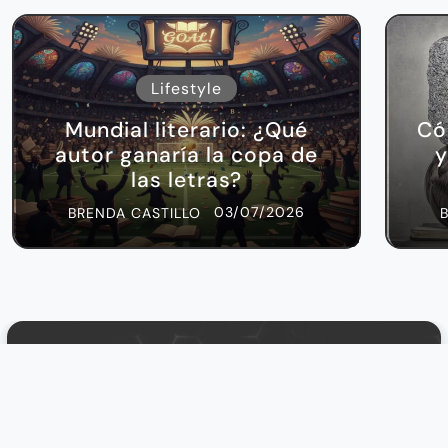
Lifestyle
Mundial literario: ¿Qué
Có
autor ganaría la copa de
y
las letras?
03/07/2026
BRENDA CASTILLO
¡SÍGUENOS!