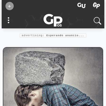
Suscribirse
+
Eventos
Supermamás
2025
Marcas de
confianza
2025
advertising:
Esperando anuncio...
Foro salud
2025