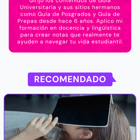
dirijo los contenidos de Guía
Universitaria y sus sitios hermanos
como Guía de Posgrados y Guía de
Prepas desde hace 6 años. Aplico mi
formación en docencia y lingüística
para crear notas que realmente te
ayuden a navegar tu vida estudiantil.
RECOMENDADO