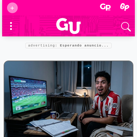
Suscribirse
+
Eventos
Supermamás
2025
Marcas de
confianza
2025
advertising:
Esperando anuncio...
Foro salud
2025