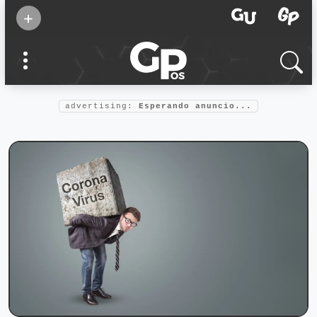
Suscribirse
+
Eventos
Supermamás
2025
Marcas de
confianza
2025
advertising:
Esperando anuncio...
Foro salud
2025