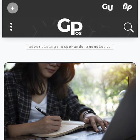
Suscribirse
+
Eventos
Supermamás
2025
Marcas de
confianza
2025
advertising:
Esperando anuncio...
Foro salud
2025