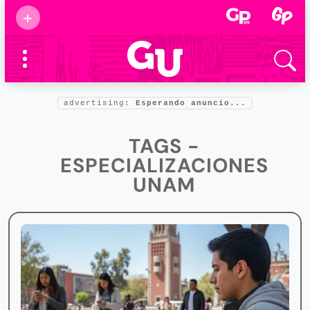
Suscribirse
+
Eventos
Supermamás
2025
Marcas de
confianza
2025
advertising:
Esperando anuncio...
Foro salud
2025
TAGS -
ESPECIALIZACIONES
UNAM