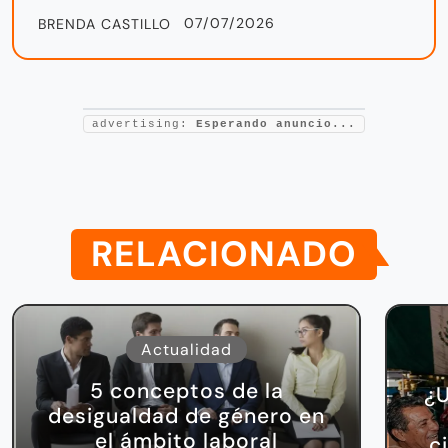
07/07/2026
BRENDA CASTILLO
advertising:
Esperando anuncio...
RELACIONADO
Actualidad
5 conceptos de la
¿U
desigualdad de género en
el ámbito laboral
c