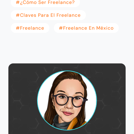
#¿Cómo Ser Freelance?
#Claves Para El Freelance
#freelance
#freelance En México