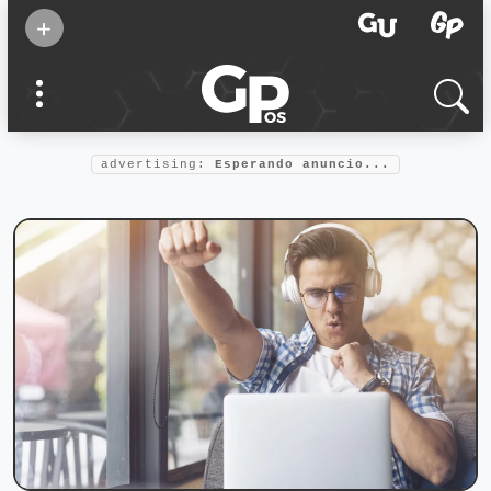
Suscribirse
+
Eventos
Supermamás
2025
Marcas de
confianza
2025
advertising:
Esperando anuncio...
Foro salud
2025