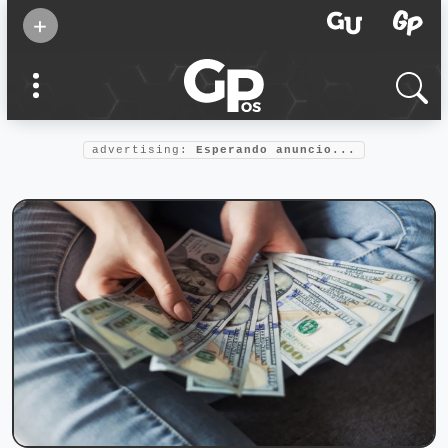
Suscribirse
+
Eventos
Supermamás
2025
Marcas de
confianza
2025
advertising:
Esperando anuncio...
Foro salud
2025