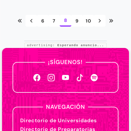
8
6
7
9
10
advertising:
Esperando anuncio...
¡SÍGUENOS!
NAVEGACIÓN
Directorio de Universidades
Directorio de Preparatorias