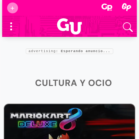
Suscribirse
+
Eventos
Supermamás
2025
Marcas de
confianza
2025
Foro salud
advertising:
Esperando anuncio...
2025
CULTURA Y OCIO