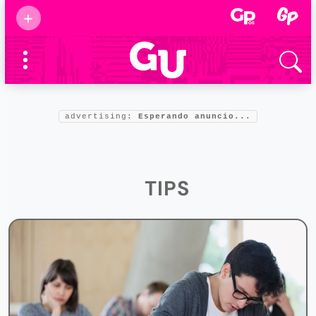
Suscribirse
+
Eventos
Supermamás
2025
Marcas de
confianza
2025
Foro salud
advertising:
Esperando anuncio...
2025
TIPS