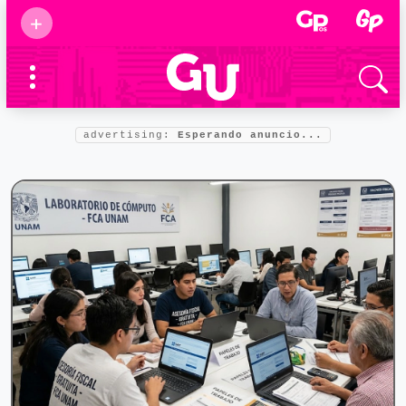
Suscribirse
+
Eventos
Supermamás
2025
Marcas de
confianza
2025
advertising:
Esperando anuncio...
Foro salud
2025