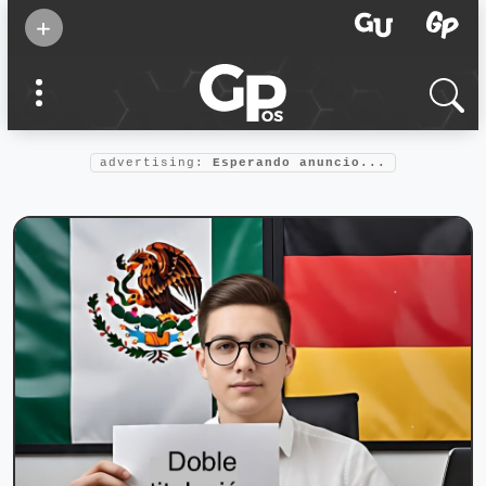
Suscribirse
+
Eventos
Supermamás
2025
Marcas de
confianza
2025
advertising:
Esperando anuncio...
Foro salud
2025