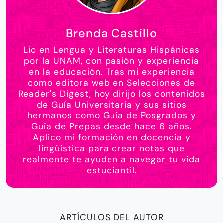
Brenda Castillo
Lic en Lengua y Literaturas Hispánicas
por la UNAM, con pasión y experiencia
en la educación. Tras mi experiencia
como editora web en Selecciones de
Reader's Digest, hoy dirijo los contenidos
de Guía Universitaria y sus sitios
hermanos como Guía de Posgrados y
Guía de Prepas desde hace 6 años.
Aplico mi formación en docencia y
lingüística para crear notas que
realmente te ayuden a navegar tu vida
estudiantil.
ARTÍCULOS DEL AUTOR