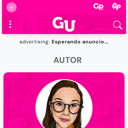
Suscribirse
+
Eventos
Supermamás
2025
Marcas de
confianza
2025
advertising:
Esperando anuncio...
Foro salud
2025
AUTOR