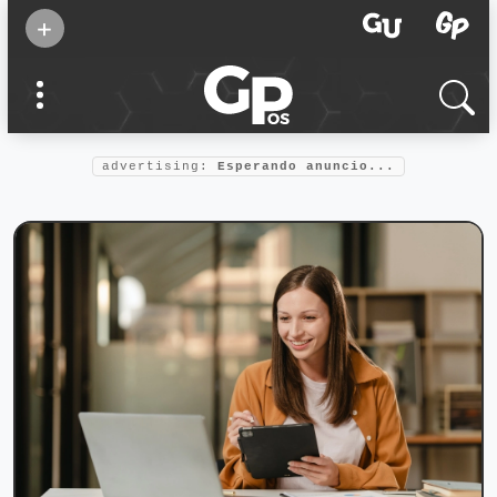
Suscribirse
+
Eventos
Supermamás
2025
Marcas de
confianza
2025
advertising:
Esperando anuncio...
Foro salud
2025