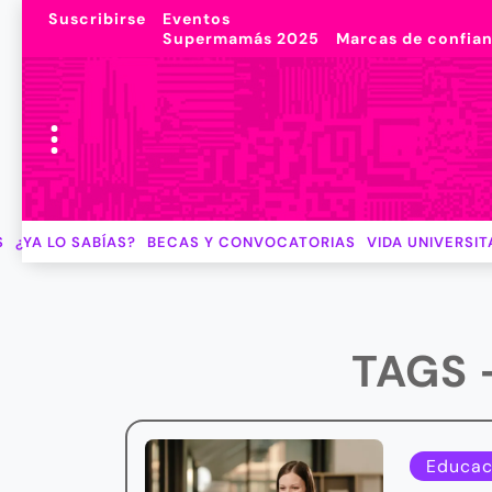
Suscribirse
Eventos
Supermamás 2025
Marcas de confia
S
¿YA LO SABÍAS?
BECAS Y CONVOCATORIAS
VIDA UNIVERSIT
TAGS 
Educac