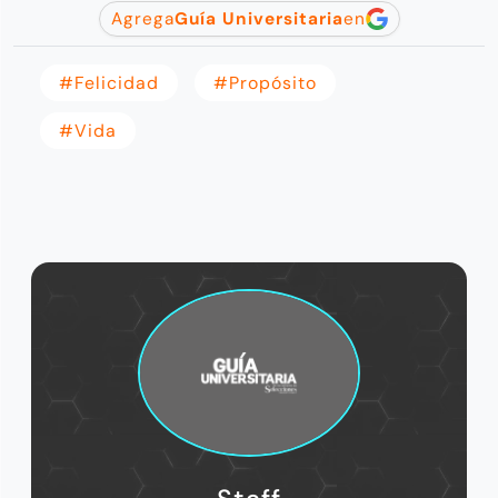
Agrega
Guía Universitaria
en
#Felicidad
#propósito
#vida