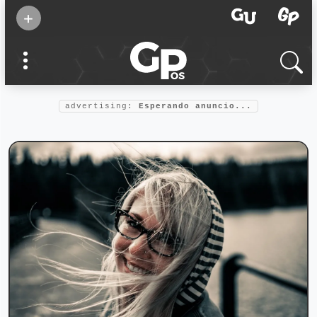
Suscribirse
+
Eventos
Supermamás
2025
Marcas de
confianza
2025
advertising:
Esperando anuncio...
Foro salud
2025