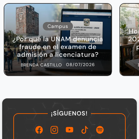
Campus
Ho
¿Por qué la UNAM denuncia
202
fraude en el examen de
admisión a licenciatura?
08/07/2026
BRENDA CASTILLO
¡SÍGUENOS!