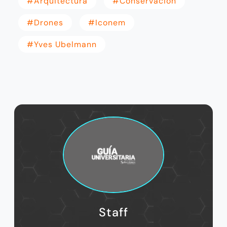
#Arquitectura
#conservación
#Drones
#iconem
#Yves Ubelmann
Staff