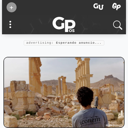
Suscribirse
+
Eventos
Supermamás
2025
Marcas de
confianza
2025
advertising:
Esperando anuncio...
Foro salud
2025