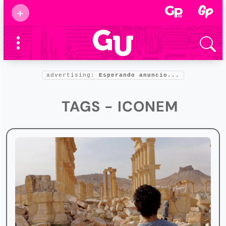
Suscribirse
+
Eventos
Supermamás
2025
Marcas de
confianza
2025
advertising:
Esperando anuncio...
Foro salud
2025
TAGS - ICONEM