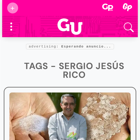
Suscribirse
+
Eventos
Supermamás
2025
Marcas de
confianza
2025
advertising:
Esperando anuncio...
Foro salud
2025
TAGS - SERGIO JESÚS
RICO