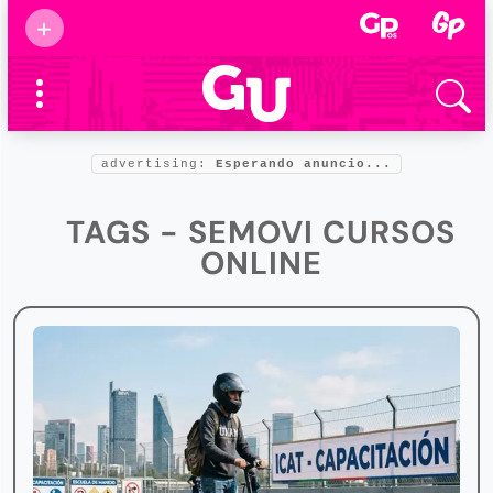
Suscribirse
+
Eventos
Supermamás
2025
Marcas de
confianza
2025
advertising:
Esperando anuncio...
Foro salud
2025
TAGS - SEMOVI CURSOS
ONLINE