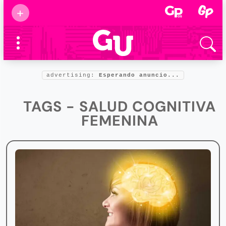
Suscribirse
+
Eventos
Supermamás
2025
Marcas de
confianza
2025
advertising:
Esperando anuncio...
Foro salud
2025
TAGS - SALUD COGNITIVA
FEMENINA