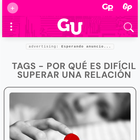
Suscribirse
+
Eventos
Supermamás
2025
Marcas de
confianza
2025
advertising:
Esperando anuncio...
Foro salud
2025
TAGS - POR QUÉ ES DIFÍCIL
SUPERAR UNA RELACIÓN