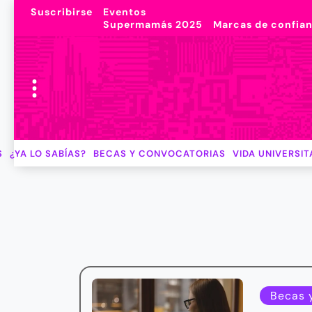
Suscribirse
Eventos
Supermamás 2025
Marcas de confia
S
¿YA LO SABÍAS?
BECAS Y CONVOCATORIAS
VIDA UNIVERSIT
Becas 