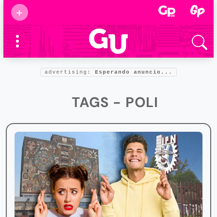
Suscribirse
+
Eventos
Supermamás
2025
Marcas de
confianza
2025
advertising:
Esperando anuncio...
Foro salud
2025
TAGS - POLI