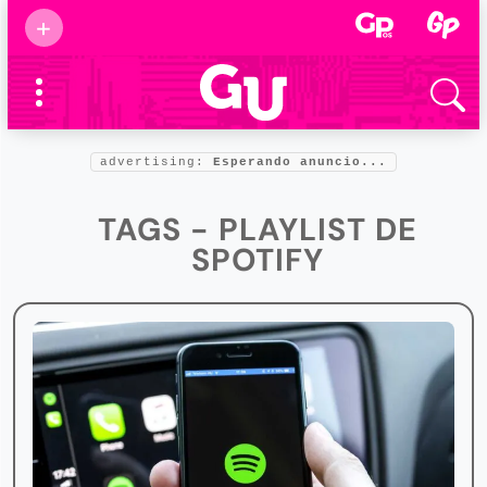
Suscribirse
+
Eventos
Supermamás
2025
Marcas de
confianza
2025
advertising:
Esperando anuncio...
Foro salud
2025
TAGS - PLAYLIST DE
SPOTIFY