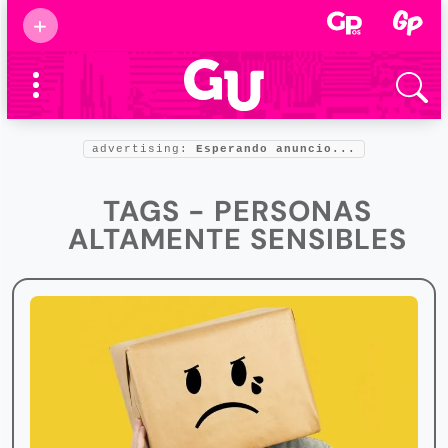
Suscribirse
+
Eventos
Supermamás
2025
Marcas de
confianza
2025
advertising:
Esperando anuncio...
Foro salud
2025
TAGS - PERSONAS
ALTAMENTE SENSIBLES