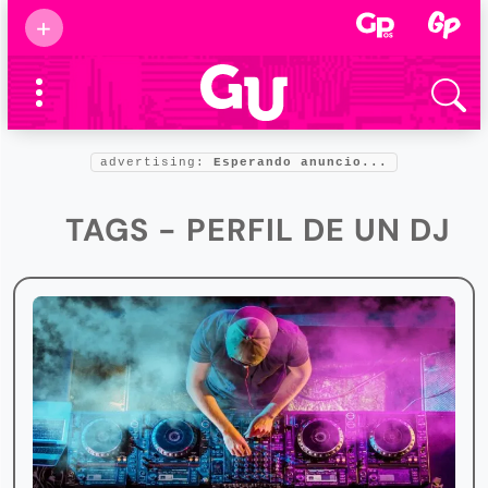
Suscribirse
+
Eventos
Supermamás
2025
Marcas de
confianza
2025
advertising:
Esperando anuncio...
Foro salud
2025
TAGS - PERFIL DE UN DJ