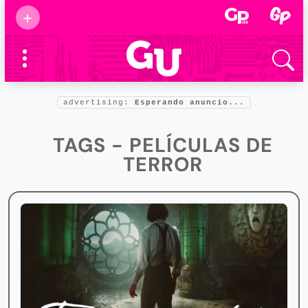
Suscribirse
+
Eventos
Supermamás
2025
Marcas de
confianza
2025
advertising:
Esperando anuncio...
Foro salud
2025
TAGS - PELÍCULAS DE
TERROR